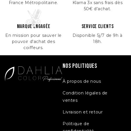
France Métropolitaine.
Klarna 3x sans frais dès
50€ d'achat.
marque engagée
service clients
En mission pour sauver le
Disponible 5j/7 de 9h à
pouvoir d'achat des
18h.
coiffeurs.
Nos Politiques
À propos de nous
Condition légales de
ventes
Livraison et retour
Politique de
confidentialité